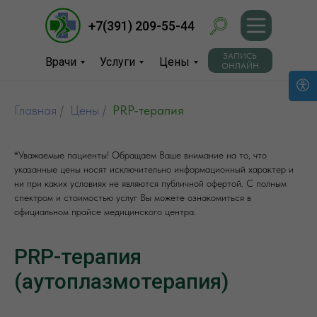
+7(391) 209-55-44
+7(391) 209-55-44
ЗАПИСЬ
ЗАПИСЬ
Врачи
Врачи
Услуги
Услуги
Цены
Цены
ОНЛАЙН
ОНЛАЙН
Контакты
Контакты
Вакансии
Вакансии
Главная
/
Цены
/
PRP-терапия
УЗИ диагностика
УЗИ диагностика
*Медицинский центр защиты
О
О
здоровья
*Уважаемые пациенты! Обращаем Ваше внимание на то, что
центре
центре
Гинекология
Гинекология
Главная
Главная
указанные цены носят исключительно информационный характер и
ни при каких условиях не являются публичной офертой. С полным
спектром и стоимостью услуг Вы можете ознакомиться в
официальном прайсе медицинского центра.
PRP-терапия
Пн-пт: 08.00 - 20.00, Сб.:
Красноярск,
Красноярск, ул.
Красноярск,
Пн-пт: 08.00 до 20.00
08.00 - 16.00
Сб.: 08.00 до 16.00
(аутоплазмотерапия)
Бограда, 132
Бограда, 132
Бограда, 132