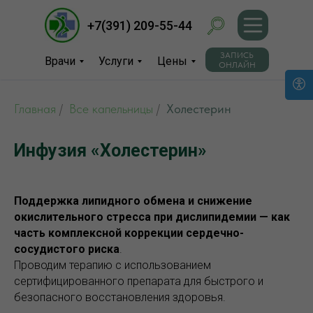
+7(391) 209-55-44
+7(391) 209-55-44
ЗАПИСЬ
ЗАПИСЬ
Врачи
Врачи
Услуги
Услуги
Цены
Цены
ОНЛАЙН
ОНЛАЙН
Контакты
Контакты
Вакансии
Вакансии
Главная
/
Все капельницы
/
Холестерин
УЗИ диагностика
УЗИ диагностика
*Медицинский центр защиты
О
О
Инфузия «Холестерин»
здоровья
центре
центре
Гинекология
Гинекология
Главная
Главная
Поддержка липидного обмена и снижение
окислительного стресса при дислипидемии — как
часть комплексной коррекции сердечно-
сосудистого риска
.
Пн-пт: 08.00 - 20.00, Сб.:
Красноярск,
Красноярск, ул.
Красноярск,
Пн-пт: 08.00 до 20.00
Проводим терапию с использованием
08.00 - 16.00
Сб.: 08.00 до 16.00
Бограда, 132
Бограда, 132
Бограда, 132
сертифицированного препарата для быстрого и
безопасного восстановления здоровья.