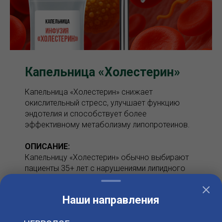
Капельница «Холестерин»
Капельница «Холестерин» снижает
окислительный стресс, улучшает функцию
эндотелия и способствует более
эффективному метаболизму липопротеинов.
ОПИСАНИЕ:
Капельницу «Холестерин» обычно выбирают
пациенты 35+ лет с нарушениями липидного
профиля — особенно на фоне ожирения,
гипертонии или сахарного диабета 2 типа.
Наши направления
Ключевые компоненты:
- **Витамин С (1–7,5 г)** — мощный