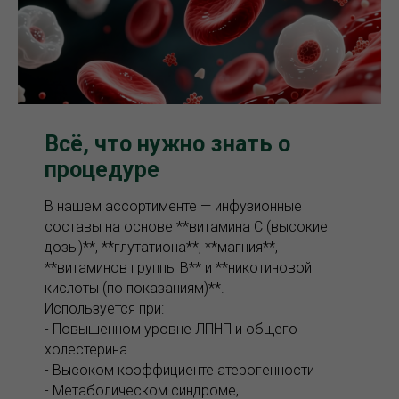
Всё, что нужно знать о
процедуре
В нашем ассортименте — инфузионные
составы на основе **витамина С (высокие
дозы)**, **глутатиона**, **магния**,
**витаминов группы B** и **никотиновой
кислоты (по показаниям)**.
Используется при:
- Повышенном уровне ЛПНП и общего
холестерина
- Высоком коэффициенте атерогенности
- Метаболическом синдроме,